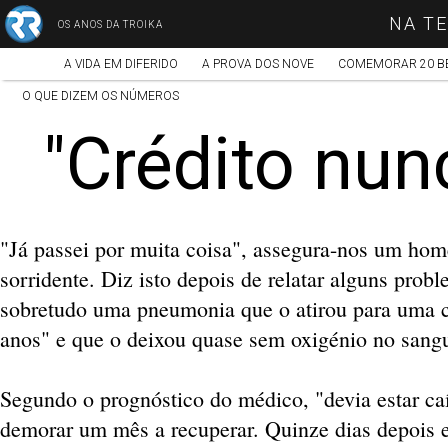
NA TE
OS ANOS DA TROIKA
A VIDA EM DIFERIDO
A PROVA DOS NOVE
COMEMORAR 20 B
O QUE DIZEM OS NÚMEROS
"Crédito nun
"Já passei por muita coisa", assegura-nos um ho
sorridente. Diz isto depois de relatar alguns pro
sobretudo uma pneumonia que o atirou para uma c
anos" e que o deixou quase sem oxigénio no sang
Segundo o prognóstico do médico, "devia estar c
demorar um mês a recuperar. Quinze dias depois 