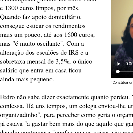
e 1300 euros limpos, por mês.
Quando faz apoio domiciliário,
consegue esticar os rendimentos
mais um pouco, até aos 1600 euros,
mas "é muito oscilante". Com a
alteração dos escalões de IRS e a
sobretaxa mensal de 3,5%, o único
salário que entra em casa ficou
ainda mais pequeno.
"Constituir um
Pedro não sabe dizer exactamente quanto perdeu. 
confessa. Há uns tempos, um colega enviou-lhe u
organizadinho", para perceber como geria o orça
já estava "a gastar bem mais do que aquilo que ga
decidiu continuar a "confiar que as coisas vão re