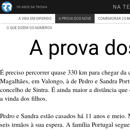
NA TE
OS ANOS DA TROIKA
A VIDA EM DIFERIDO
A PROVA DOS NOVE
COMEMORAR 20 B
O QUE DIZEM OS NÚMEROS
A prova do
É preciso percorrer quase 330 km para chegar da c
Magalhães, em Valongo, à de Pedro e Sandra Por
concelho de Sintra. É ainda maior a distância qu
a vinda dos filhos.
Pedro e Sandra estão casados há 11 anos e meio. 
seis irmãos à sua espera. A família Portugal segu